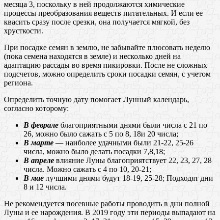
месяца 3, поскольку в ней продолжаются химические
процессы преобразования веществ питательных. И если ее
квасить сразу после срезки, она получается мягкой, без
хрусткости.
При посадке семян в землю, не забывайте плюсовать неделю
(пока семена находятся в земле) и несколько дней на
адаптацию рассады во время пикировки. После не сложных
подсчетов, можно определить сроки посадки семян, с учетом
региона.
Определить точную дату помогает Лунный календарь,
согласно которому:
В феврале
благоприятными днями были числа с 21 по
26, можно было сажать с 5 по 8, 18и 20 числа;
В марте
— наиболее удачными были 21-22, 25-26
числа, можно было делать посадки 7,8,18;
В апреле
влияние Луны благоприятствует 22, 23, 27, 28
числа. Можно сажать с 4 по 10, 20-21;
В мае
лучшими днями будут 18-19, 25-28; Подходят дни
8 и 12 числа.
Не рекомендуется посевные работы проводить в дни полной
Луны и ее нарождения. В 2019 году эти периоды выпадают на