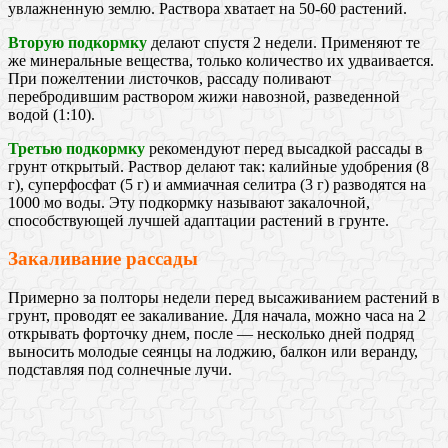
увлажненную землю. Раствора хватает на 50-60 растений.
Вторую подкормку
делают спустя 2 недели. Применяют те
же минеральные вещества, только количество их удваивается.
При пожелтении листочков, рассаду поливают
перебродившим раствором жижи навозной, разведенной
водой (1:10).
Третью подкормку
рекомендуют перед высадкой рассады в
грунт открытый. Раствор делают так: калийные удобрения (8
г), суперфосфат (5 г) и аммиачная селитра (3 г) разводятся на
1000 мо воды. Эту подкормку называют закалочной,
способствующей лучшей адаптации растений в грунте.
Закаливание рассады
Примерно за полторы недели перед высаживанием растений в
грунт, проводят ее закаливание. Для начала, можно часа на 2
открывать форточку днем, после — несколько дней подряд
выносить молодые сеянцы на лоджию, балкон или веранду,
подставляя под солнечные лучи.