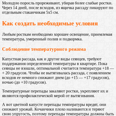
Молодую поросль прореживают, убирая более слабые ростки.
Через 14 дней, после всходов, из ящичка рассаду пикируют по
отдельным стаканчикам 5х5 см.
Как создать необходимые условия
Любым росткам необходимо хорошее освещение, приемлемая
температура, умеренный полив и подкормка.
Соблюдение температурного режима
Капустная рассада, как и другие виды сеянцев, требуют
поддержания определенной температуры в квартире. Пока
сеянцы не взошли, оптимальной считается температура +18 —
+ 20 градусов. Чтобы не вытягивалась рассада, с появлением
всходов ее немного снижают днем (до +15 — +17 градусов),
ночью (до +10 градусов).
Температурные перепады закаляют ростки, укрепляют их и
являются профилактической мерой от вытягивания.
А вот цветной капусте перепады температуры вредят, они
снижают урожай. Кочанчики плохо наливаются и теряют
свою упругость, поэтому перепады температуры должны быть