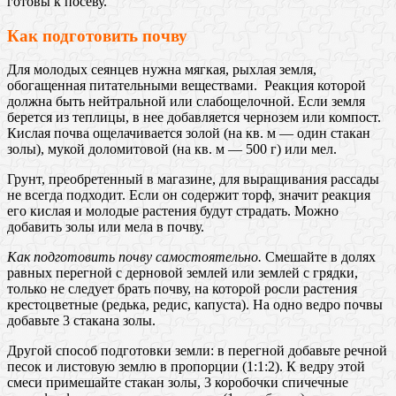
готовы к посеву.
Как подготовить почву
Для молодых сеянцев нужна мягкая, рыхлая земля,
обогащенная питательными веществами. Реакция которой
должна быть нейтральной или слабощелочной. Если земля
берется из теплицы, в нее добавляется чернозем или компост.
Кислая почва ощелачивается золой (на кв. м — один стакан
золы), мукой доломитовой (на кв. м — 500 г) или мел.
Грунт, преобретенный в магазине, для выращивания рассады
не всегда подходит. Если он содержит торф, значит реакция
его кислая и молодые растения будут страдать. Можно
добавить золы или мела в почву.
Как подготовить почву самостоятельно.
Смешайте в долях
равных перегной с дерновой землей или землей с грядки,
только не следует брать почву, на которой росли растения
крестоцветные (редька, редис, капуста). На одно ведро почвы
добавьте 3 стакана золы.
Другой способ подготовки земли: в перегной добавьте речной
песок и листовую землю в пропорции (1:1:2). К ведру этой
смеси примешайте стакан золы, 3 коробочки спичечные