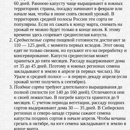
60 дней. Раннюю капусту чаще выращивают в южных
территориях страны, посадку начинают в феврале или
начале мая, чтобы в июне снять свежий урожай. В
территориях средней полосы России эти сорта не
популярны. Если их сажать к концу марта, снимать на
урожай ее можно будет только в конце июля. К этому
времени здесь созревает среднеспелая капуста.
Среднеспелые сорта
пищевой готовности достигают за
110 — 125 дней, с момента первых всходов. Этот овощ
едят не только свежим, но пускают его на переработку и
консервирование. Капуста среднеспелая может
храниться до пяти месяцев. Рассаду выдерживают дома
от 35 до 45 дней. Поэтому в южных регионах семена
закладывают в землю в апреле (в первых числах). На
Урале и средней полосе — в первую декаду апреля (если
урожай хотят получить к сентябрю).
Поздние сорта
требуют длительного выращивания до
полной спелости (от 140 до 160 дней). Отличаются они
и своей лежкостью. В погребе капуста хранится до 9
месяцев. С учетом периода вегетации, рассаду поздних
сортов выдерживают дома 30 — 35 дней. В Сибирских
регионах и северо-западе страны сажают семена
капусты поздних сортов в начале апреля. Чтобы кочаны
срезать в октябре, на юге семена закладывают в землю в
конце марта.