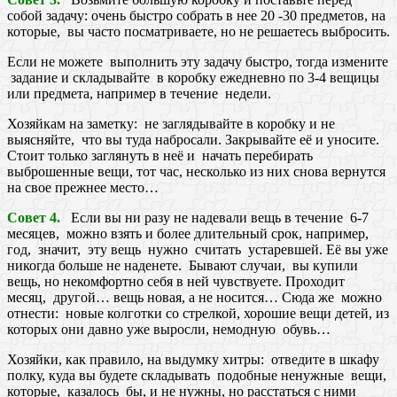
собой задачу: очень быстро собрать в нее 20 -30 предметов, на
которые, вы часто посматриваете, но не решаетесь выбросить.
Если не можете выполнить эту задачу быстро, тогда измените
задание и складывайте в коробку ежедневно по 3-4 вещицы
или предмета, например в течение недели.
Хозяйкам на заметку: не заглядывайте в коробку и не
выясняйте, что вы туда набросали. Закрывайте её и уносите.
Стоит только заглянуть в неё и начать перебирать
выброшенные вещи, тот час, несколько из них снова вернутся
на свое прежнее место…
Совет 4.
Если вы ни разу не надевали вещь в течение 6-7
месяцев, можно взять и более длительный срок, например,
год, значит, эту вещь нужно считать устаревшей. Её вы уже
никогда больше не наденете. Бывают случаи, вы купили
вещь, но некомфортно себя в ней чувствуете. Проходит
месяц, другой… вещь новая, а не носится… Сюда же можно
отнести: новые колготки со стрелкой, хорошие вещи детей, из
которых они давно уже выросли, немодную обувь…
Хозяйки, как правило, на выдумку хитры: отведите в шкафу
полку, куда вы будете складывать подобные ненужные вещи,
которые, казалось бы, и не нужны, но расстаться с ними