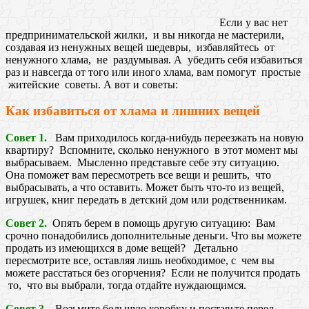
Если у вас нет
предпринимательской жилки, и вы никогда не мастерили,
создавая из ненужных вещей шедевры, избавляйтесь от
ненужного хлама, не раздумывая. А убедить себя избавиться
раз и навсегда от того или иного хлама, вам помогут простые
житейские советы. А вот и советы:
Как избавиться от хлама и лишних вещей
Совет 1.
Вам приходилось когда-нибудь переезжать на новую
квартиру? Вспомните, сколько ненужного в этот момент мы
выбрасываем. Мысленно представьте себе эту ситуацию.
Она поможет вам пересмотреть все вещи и решить, что
выбрасывать, а что оставить. Может быть что-то из вещей,
игрушек, книг передать в детский дом или родственникам.
Совет 2.
Опять берем в помощь другую ситуацию: Вам
срочно понадобились дополнительные деньги. Что вы можете
продать из имеющихся в доме вещей? Детально
пересмотрите все, оставляя лишь необходимое, с чем вы
можете расстаться без огорчения? Если не получится продать
то, что вы выбрали, тогда отдайте нуждающимся.
Совет 3.
Возьмите большую коробку и поставьте перед