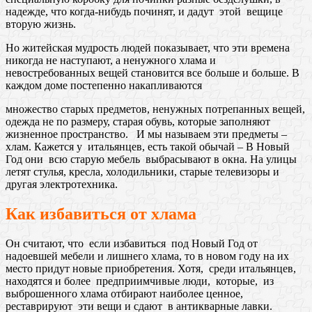
надежде, что когда-нибудь починят, и дадут этой вещице
вторую жизнь.
Но житейская мудрость людей показывает, что эти времена
никогда не наступают, а ненужного хлама и
невостребованных вещей становится все больше и больше. В
каждом доме постепенно накапливаются
множество старых предметов, ненужных потрепанных вещей,
одежда не по размеру, старая обувь, которые заполняют
жизненное пространство. И мы называем эти предметы –
хлам. Кажется у итальянцев, есть такой обычай – В Новый
Год они всю старую мебель выбрасывают в окна. На улицы
летят стулья, кресла, холодильники, старые телевизоры и
другая электротехника.
Как избавиться от хлама
Он считают, что если избавиться под Новый Год от
надоевшей мебели и лишнего хлама, то в новом году на их
место придут новые приобретения. Хотя, среди итальянцев,
находятся и более предприимчивые люди, которые, из
выброшенного хлама отбирают наиболее ценное,
реставрируют эти вещи и сдают в антикварные лавки.