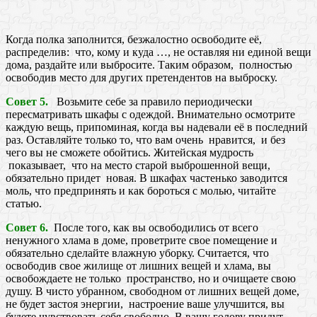
Когда полка заполнится, безжалостно освободите её,
распределив: что, кому и куда …, не оставляя ни единой вещи
дома, раздайте или выбросите. Таким образом, полностью
освободив место для других претендентов на выброску.
Совет 5.
Возьмите себе за правило периодически
пересматривать шкафы с одеждой. Внимательно осмотрите
каждую вещь, припоминая, когда вы надевали её в последний
раз. Оставляйте только то, что вам очень нравится, и без
чего вы не сможете обойтись. Житейская мудрость
показывает, что на место старой выброшенной вещи,
обязательно придет новая. В шкафах частенько заводится
моль, что предпринять и как бороться с молью, читайте
статью.
Совет 6.
После того, как вы освободились от всего
ненужного хлама в доме, проветрите свое помещение и
обязательно сделайте влажную уборку. Считается, что
освободив свое жилище от лишних вещей и хлама, вы
освобождаете не только пространство, но и очищаете свою
душу. В чисто убранном, свободном от лишних вещей доме,
не будет застоя энергии, настроение ваше улучшится, вы
будете чувствовать себя свободно. В вашу голову придут