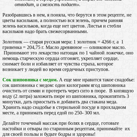
отводит, и смелость подает».
Разобравшись в нем, я поняла, что берутся в этом рецепте, не
цветы васильков, а полностью вся зелень, причем ранняя
зелень васильков, когда еще нет цветов. Листья и стебли
васильков надо брать свежесорванными.
Золотник — старая русская мера: 1 золотник = 4266 г, а 1
гривенка = 204,75 г. Масло древянное — оливковое масло.
Принимают это лекарство натощак по 1 чайной ложечке, оно
немощь старческую сердца отгоняет, укрепляет сердце,
снимает боли и избавляет от чувства страха, которое
возникает у людей во время сердечных приступов.
Сок шиповника с медом.
А еще мне нравится такое снадобье:
сок шиповника с медом: один килограмм ягод шиповника
очистить от семян и протереть через сито в пюре. В кипящую
воду (2 литра) заложить пюре из шиповника, прокипятить 3
минутки, дать приостыть и добавить два стакана меда.
Хранить надо снадобье в стерильной посуде в прохладном
месте, а принимать перед едой по 250- 300 мл.
Делайте точечный массаж при болях в сердце, готовьте
настойки и отвары по старинным рецептам, принимайте их
для своей пользы и будьте бодры и здоровы!