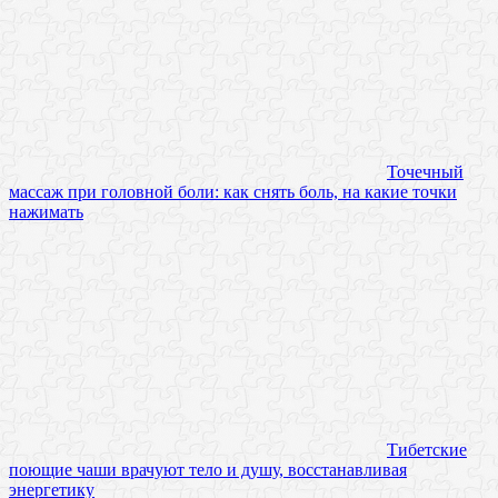
Точечный
массаж при головной боли: как снять боль, на какие точки
нажимать
Тибетские
поющие чаши врачуют тело и душу, восстанавливая
энергетику