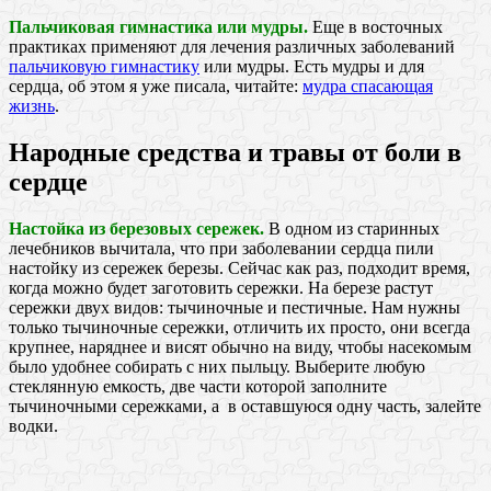
Пальчиковая гимнастика или мудры.
Еще в восточных
практиках применяют для лечения различных заболеваний
пальчиковую гимнастику
или мудры. Есть мудры и для
сердца, об этом я уже писала, читайте:
мудра спасающая
жизнь
.
Народные средства и травы от боли в
сердце
Настойка из березовых сережек.
В одном из старинных
лечебников вычитала, что при заболевании сердца пили
настойку из сережек березы. Сейчас как раз, подходит время,
когда можно будет заготовить сережки. На березе растут
сережки двух видов: тычиночные и пестичные. Нам нужны
только тычиночные сережки, отличить их просто, они всегда
крупнее, наряднее и висят обычно на виду, чтобы насекомым
было удобнее собирать с них пыльцу. Выберите любую
стеклянную емкость, две части которой заполните
тычиночными сережками, а в оставшуюся одну часть, залейте
водки.