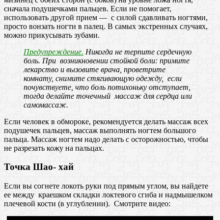
сначала подушечками пальцев. Если не помогает,
использовать другой прием — с силой сдавливать ногтями,
просто вонзать ногти в палец. В самых экстренных случаях,
можно прикусывать зубами.
Предупреждение.
Никогда не терпите сердечную
боль. При возникновении стойкой боли: примите
лекарство и вызовите врача, проветрите
комнату, снимите стягивающую одежду, если
почувствуете, что боль потихоньку отступает,
тогда делайте точечный массаж для сердца или
самомассаж.
Если человек в обмороке, рекомендуется делать массаж всех
подушечек пальцев, массаж выполнять ногтем большого
пальца. Массаж ногтем надо делать с осторожностью, чтобы
не разрезать кожу на пальцах.
Точка Шао- хай
Если вы согнете локоть руки под прямым углом, вы найдете
ее между краешком складки локтевого сгиба и надмышелком
плечевой кости (в углублении). Смотрите видео: