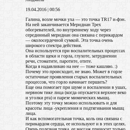
19.04.2016
| 00:56
Галина, возле мочки уха — это точка TR17 и-фэн.
На ней заканчивается Меридиан Трех
обогревателей, по внутреннему ходу через
серединный меридиан она связана с перикардом
— околосердечной сумкой. Эта точка очень
широкого спектра действия.
Она используется при воспалительных процессах
в области щеки и горла, глухоте, затруднении
речи, стоматите, паротите, отите.
Когда я надавливаю на нее — тоже кашляю. :)
Почему это происходит, не знаю. Может в горле
остаточные проявления старых воспалительных
процессов, что горло начинает першить?
Еще она помогает при шуме и воспалении в ушах,
нервном тике лица (когда опускается верхнее веко
и уголки рта) и парезе мимических мышц.
Поэтому эту точку можно использовать и для
красоты лица -укрепления и подтягивания мышц
лица.
И как вспомогательная точка, коль она связана с
перикардом сердца, ее используют и в этих целях.
Очень полезная точка, ее массаж приносит только