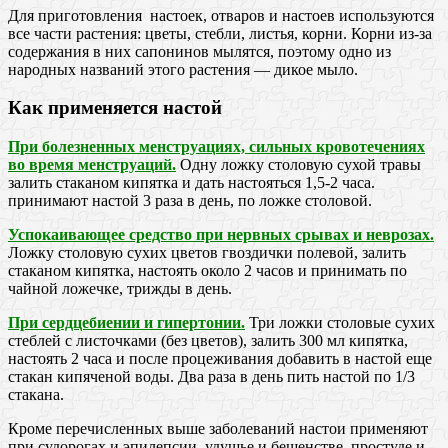
Для приготовления настоек, отваров и настоев используются
все части растения: цветы, стебли, листья, корни. Корни из-за
содержания в них сапонинов мылятся, поэтому одно из
народных названий этого растения — дикое мыло.
Как применяется настой
При болезненных менструациях, сильных кровотечениях
во время менструаций.
Одну ложку столовую сухой травы
залить стаканом кипятка и дать настояться 1,5-2 часа.
принимают настой 3 раза в день, по ложке столовой.
Успокаивающее средство при нервных срывах и неврозах.
Ложку столовую сухих цветов гвоздички полевой, залить
стаканом кипятка, настоять около 2 часов и принимать по
чайной ложечке, трижды в день.
При сердцебиении и гипертонии.
Три ложки столовые сухих
стеблей с листочками (без цветов), залить 300 мл кипятка,
настоять 2 часа и после процеживания добавить в настой еще
стакан кипяченой воды. Два раза в день пить настой по 1/3
стакана.
Кроме перечисленных выше заболеваний настои применяют
при судорогах и эпилепсии, удушье и бешенстве, простуде и