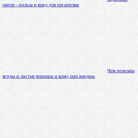
орехи - польза и вред для организма
Чем полезны
ягоды и листья черники и кому они вредны