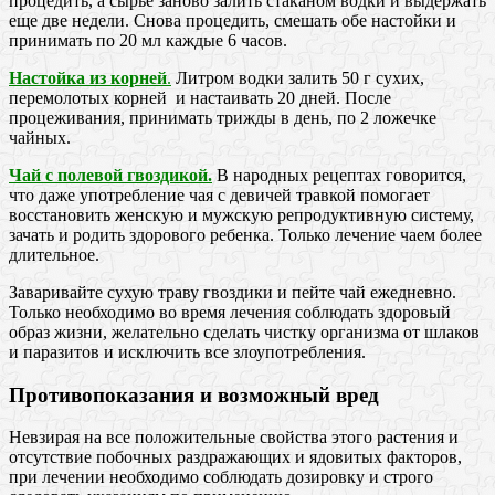
процедить, а сырье заново залить стаканом водки и выдержать
еще две недели. Снова процедить, смешать обе настойки и
принимать по 20 мл каждые 6 часов.
Настойка из корней
.
Литром водки залить 50 г сухих,
перемолотых корней и настаивать 20 дней. После
процеживания, принимать трижды в день, по 2 ложечке
чайных.
Чай с полевой гвоздикой.
В народных рецептах говорится,
что даже употребление чая с девичей травкой помогает
восстановить женскую и мужскую репродуктивную систему,
зачать и родить здорового ребенка. Только лечение чаем более
длительное.
Заваривайте сухую траву гвоздики и пейте чай ежедневно.
Только необходимо во время лечения соблюдать здоровый
образ жизни, желательно сделать чистку организма от шлаков
и паразитов и исключить все злоупотребления.
Противопоказания и возможный вред
Невзирая на все положительные свойства этого растения и
отсутствие побочных раздражающих и ядовитых факторов,
при лечении необходимо соблюдать дозировку и строго