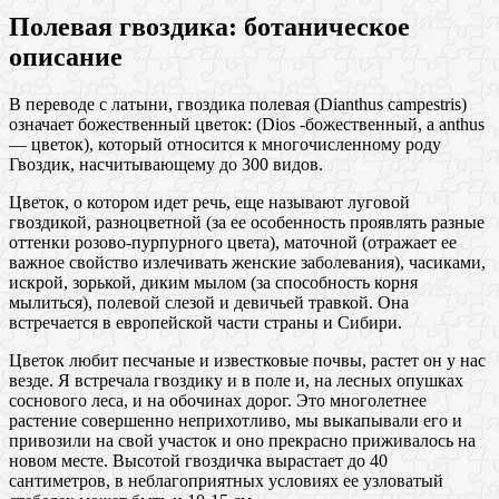
Полевая гвоздика: ботаническое
описание
В переводе с латыни, гвоздика полевая (Dianthus campestris)
означает божественный цветок: (Dios -божественный, а anthus
— цветок), который относится к многочисленному роду
Гвоздик, насчитывающему до 300 видов.
Цветок, о котором идет речь, еще называют луговой
гвоздикой, разноцветной (за ее особенность проявлять разные
оттенки розово-пурпурного цвета), маточной (отражает ее
важное свойство излечивать женские заболевания), часиками,
искрой, зорькой, диким мылом (за способность корня
мылиться), полевой слезой и девичьей травкой. Она
встречается в европейской части страны и Сибири.
Цветок любит песчаные и известковые почвы, растет он у нас
везде. Я встречала гвоздику и в поле и, на лесных опушках
соснового леса, и на обочинах дорог. Это многолетнее
растение совершенно неприхотливо, мы выкапывали его и
привозили на свой участок и оно прекрасно приживалось на
новом месте. Высотой гвоздичка вырастает до 40
сантиметров, в неблагоприятных условиях ее узловатый