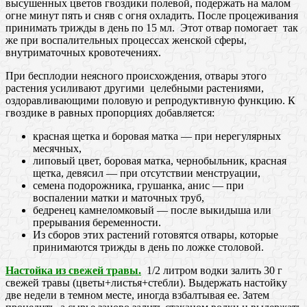
высушенных цветов гвоздики полевой, подержать на малом
огне минут пять и сняв с огня охладить. После процеживания
принимать трижды в день по 15 мл. Этот отвар помогает так
же при воспалительных процессах женской сферы,
внутриматочных кровотечениях.
При бесплодии неясного происхождения, отвары этого
растения усиливают другими целебными растениями,
оздоравливающими половую и репродуктивную функцию. К
гвоздике в равных пропорциях добавляется:
красная щетка и боровая матка — при нерегулярных
месячных,
липовый цвет, боровая матка, чернобыльник, красная
щетка, девясил — при отсутствии менструации,
семена подорожника, грушанка, анис — при
воспалении матки и маточных труб,
бедренец камнеломковый — после выкидыша или
прерывания беременности.
Из сборов этих растений готовятся отвары, которые
принимаются трижды в день по ложке столовой.
Настойка из свежей травы.
1/2 литром водки залить 30 г
свежей травы (цветы+листья+стебли). Выдержать настойку
две недели в темном месте, иногда взбалтывая ее. Затем