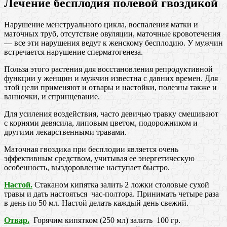
Лечение бесплодия полевой гвоздикой
Нарушение менструального цикла, воспаления матки и
маточных труб, отсутствие овуляции, маточные кровотечения
— все эти нарушения ведут к женскому бесплодию. У мужчин
встречается нарушение сперматогенеза.
Польза этого растения для восстановления репродуктивной
функции у женщин и мужчин известна с давних времен. Для
этой цели применяют и отвары и настойки, полезны также и
ванночки, и спринцевание.
Для усиления воздействия, часто девичью травку смешивают
с корнями девясила, липовым цветом, подорожником и
другими лекарственными травами.
Маточная гвоздика при бесплодии является очень
эффективным средством, учитывая ее энергетическую
особенность, выздоровление наступает быстро.
Настой.
Стаканом кипятка залить 2 ложки столовые сухой
травы и дать настояться час-полтора. Принимать четыре раза
в день по 50 мл. Настой делать каждый день свежий.
Отвар.
Горячим кипятком (250 мл) залить 100 гр.