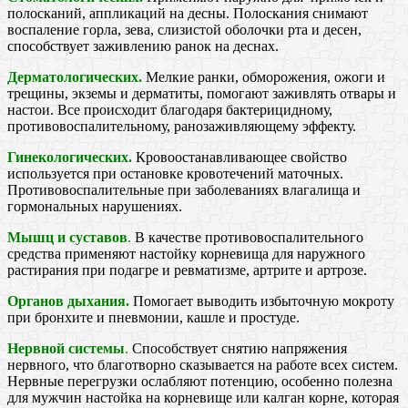
полосканий, аппликаций на десны. Полоскания снимают
воспаление горла, зева, слизистой оболочки рта и десен,
способствует заживлению ранок на деснах.
Дерматологических.
Мелкие ранки, обморожения, ожоги и
трещины, экземы и дерматиты, помогают заживлять отвары и
настои. Все происходит благодаря бактерицидному,
противовоспалительному, ранозаживляющему эффекту.
Гинекологических.
Кровоостанавливающее свойство
используется при остановке кровотечений маточных.
Противовоспалительные при заболеваниях влагалища и
гормональных нарушениях.
Мышц и суставов
.
В качестве противовоспалительного
средства применяют настойку корневища для наружного
растирания при подагре и ревматизме, артрите и артрозе.
Органов дыхания.
Помогает выводить избыточную мокроту
при бронхите и пневмонии, кашле и простуде.
Нервной системы
.
Способствует снятию напряжения
нервного, что благотворно сказывается на работе всех систем.
Нервные перегрузки ослабляют потенцию, особенно полезна
для мужчин настойка на корневище или калган корне, которая