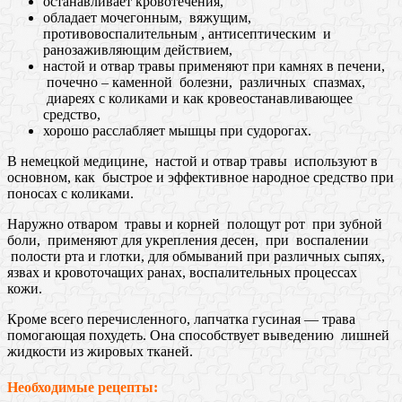
останавливает кровотечения,
обладает мочегонным, вяжущим,
противовоспалительным , антисептическим и
ранозаживляющим действием,
настой и отвар травы применяют при камнях в печени,
почечно – каменной болезни, различных спазмах,
диареях с коликами и как кровеостанавливающее
средство,
хорошо расслабляет мышцы при судорогах.
В немецкой медицине, настой и отвар травы используют в
основном, как быстрое и эффективное народное средство при
поносах с коликами.
Наружно отваром травы и корней полощут рот при зубной
боли, применяют для укрепления десен, при воспалении
полости рта и глотки, для обмываний при различных сыпях,
язвах и кровоточащих ранах, воспалительных процессах
кожи.
Кроме всего перечисленного, лапчатка гусиная — трава
помогающая похудеть. Она способствует выведению лишней
жидкости из жировых тканей.
Необходимые рецепты: