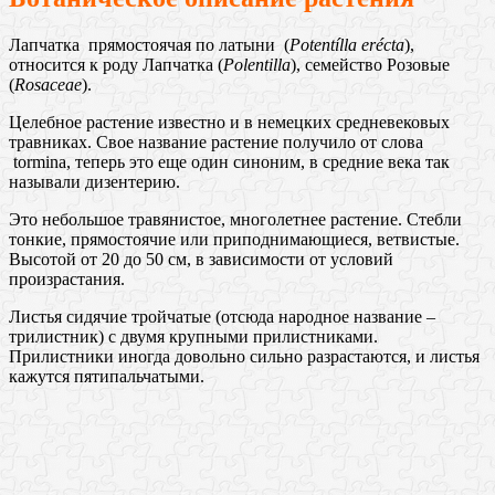
Лапчатка прямостоячая по латыни (
Potentílla erécta
),
относится к роду Лапчатка (
Polentilla
), семейство Розовые
(
Rosaceae
).
Целебное растение известно и в немецких средневековых
травниках. Свое название растение получило от слова
tormina, теперь это еще один синоним, в средние века так
называли дизентерию.
Это небольшое травянистое, многолетнее растение. Стебли
тонкие, прямостоячие или приподнимающиеся, ветвистые.
Высотой от 20 до 50 см, в зависимости от условий
произрастания.
Листья сидячие тройчатые (отсюда народное название –
трилистник) с двумя крупными прилистниками.
Прилистники иногда довольно сильно разрастаются, и листья
кажутся пятипальчатыми.