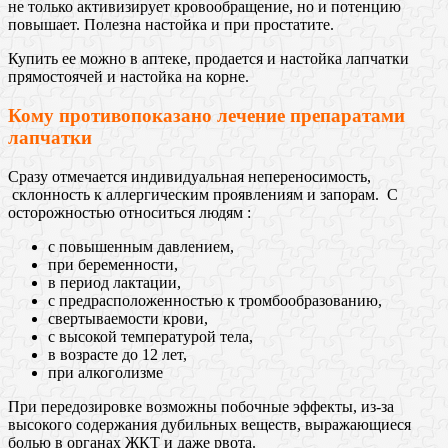
не только активизирует кровообращение, но и потенцию
повышает. Полезна настойка и при простатите.
Купить ее можно в аптеке, продается и настойка лапчатки
прямостоячей и настойка на корне.
Кому противопоказано лечение препаратами
лапчатки
Сразу отмечается индивидуальная непереносимость,
склонность к аллергическим проявлениям и запорам. С
осторожностью относиться людям :
с повышенным давлением,
при беременности,
в период лактации,
с предрасположенностью к тромбообразованию,
свертываемости крови,
с высокой температурой тела,
в возрасте до 12 лет,
при алкоголизме
При передозировке возможны побочные эффекты, из-за
высокого содержания дубильных веществ, выражающиеся
болью в органах ЖКТ и даже рвота.