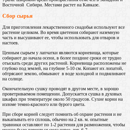
Восточной Сибири. Местами растет на Кавказе.
Сбор сырья
Для приготовления лекарственного снадобья используют все
растение целиком. Во время цветения собирают наземную
часть и высушивают ее, чтобы использовать для отваров и
настоев.
Ценным сырьем у лапчатки являются корневища, которые
собирают до начала осени, в более поздние сроки ее трудно
отыскать среди других растений. Корневища расположены не
глубоко под землей, на глубине 5-10 см. Копают их лопатой,
обтрясают землю, обмывают в воде холодной и подвяливают
на солнце.
Окончательную сушку проводят в другом месте, в хорошо
проветриваемом помещении. Допускается сушка в духовых
шкафах при температуре около 50 градусов. Сухие корни на
изломе темно-красного или бурого цвета.
При сборе корней следует помнить об охране растения и не
выкапывать его сплошь, обычно на 2 кв. м. опытные
травники оставляют по 1-2 растения для размножения, чтобы
можно было вернуться сюда через лет 6-7.