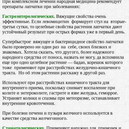
При комплексном лечении народная медицина рекомендует
препараты лапчатки при заболеваниях:
Гастроэнтерологических.
Вяжущие свойства очень
эффективные. Если левомицитин формирует стул на вторые-
третьи сутки, то целебные свойства растения лапчатки дают
устойчивый результат при острых формах уже в первый день.
Супербыстрое вяжущее и бактерицидное свойство лапчатки
было проверено ни один раз на себе, своих близких и
знакомых. Хотела сказать, что другого, более надежного
народного средства от поноса, назвать не могу, да вспомнила
еще про одно целебное растение — бадан, корешок которого
тоже применяют при расстройствах желудочно-кишечного
тракта. Но об этом растении расскажу в другой раз.
Используют при расстройствах кишечного тракта для
внутреннего приема, поскольку снимает воспаление при
колите и энтероколите, гастрите и язве желудка, геморрое.
Устраняет колики и спазмы при метеоризме, останавливает
внутренние кровотечения.
При болезни печени и пузыря желчного используется в
качестве средства желчегонного.
Стоматологических.
Применяют наружно для примочек и