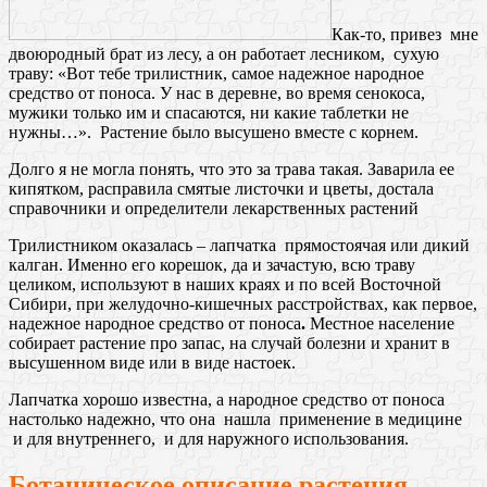
Как-то, привез мне
двоюродный брат из лесу, а он работает лесником, сухую
траву: «Вот тебе трилистник, самое надежное народное
средство от поноса. У нас в деревне, во время сенокоса,
мужики только им и спасаются, ни какие таблетки не
нужны…». Растение было высушено вместе с корнем.
Долго я не могла понять, что это за трава такая. Заварила ее
кипятком, расправила смятые листочки и цветы, достала
справочники и определители лекарственных растений
Трилистником оказалась – лапчатка прямостоячая или дикий
калган. Именно его корешок, да и зачастую, всю траву
целиком, используют в наших краях и по всей Восточной
Сибири, при желудочно-кишечных расстройствах, как первое,
надежное народное средство от поноса
.
Местное население
собирает растение про запас, на случай болезни и хранит в
высушенном виде или в виде настоек.
Лапчатка хорошо известна, а народное средство от поноса
настолько надежно, что она нашла применение в медицине
и для внутреннего, и для наружного использования.
Ботаническое описание растения