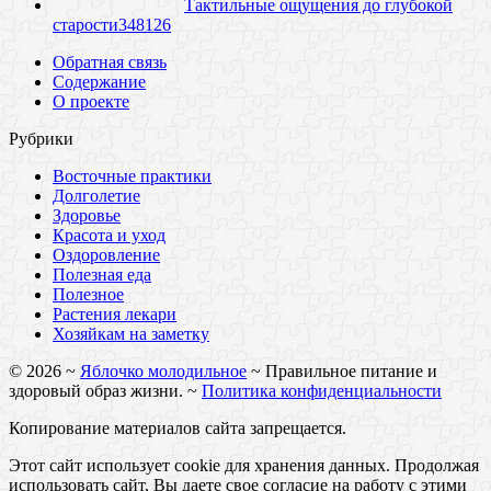
Тактильные ощущения до глубокой
старости
34
8126
Обратная связь
Содержание
О проекте
Рубрики
Восточные практики
Долголетие
Здоровье
Красота и уход
Оздоровление
Полезная еда
Полезное
Растения лекари
Хозяйкам на заметку
©
2026
~
Яблочко молодильное
~ Правильное питание и
здоровый образ жизни. ~
Политика конфиденциальности
Копирование материалов сайта запрещается.
Этот сайт использует cookie для хранения данных. Продолжая
использовать сайт, Вы даете свое согласие на работу с этими