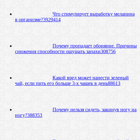
Что стимулирует выработку меланина
в организме?
39
29414
Почему пропадает обоняние. Причины
снижения способности ощущать запахи
30
8756
Какой вред может нанести зеленый
чай, если пить его больше 3-х чашек в день
8
8613
Почему нельзя сидеть, закинув ногу на
ногу?
38
8353