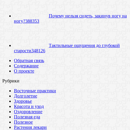
Почему нельзя сидеть, закинув ногу на
ногу?
38
8353
Тактильные ощущения до глубокой
старости
34
8126
Обратная связь
Содержание
О проекте
Рубрики
Восточные практики
Долголетие
Здоровье
Красота и уход
Оздоровление
Полезная еда
Полезное
Растения лекари