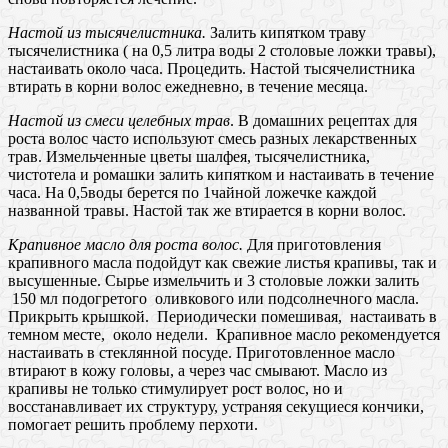
Настой из тысячелистника.
Залить кипятком траву
тысячелистника ( на 0,5 литра воды 2 столовые ложки травы),
настаивать около часа. Процедить. Настой тысячелистника
втирать в корни волос ежедневно, в течение месяца.
Настой из смеси целебных трав
. В домашних рецептах для
роста волос часто используют смесь разных лекарственных
трав. Измельченные цветы шалфея, тысячелистника,
чистотела и ромашки залить кипятком и настаивать в течение
часа. На 0,5воды берется по 1чайной ложечке каждой
названной травы. Настой так же втирается в корни волос.
Крапивное масло для роста волос.
Для приготовления
крапивного масла подойдут как свежие листья крапивы, так и
высушенные. Сырье измельчить и 3 столовые ложки залить
150 мл подогретого оливкового или подсолнечного масла.
Прикрыть крышкой. Периодически помешивая, настаивать в
темном месте, около недели. Крапивное масло рекомендуется
настаивать в стеклянной посуде. Приготовленное масло
втирают в кожу головы, а через час смывают. Масло из
крапивы не только стимулирует рост волос, но и
восстанавливает их структуру, устраняя секущиеся кончики,
помогает решить проблему перхоти.