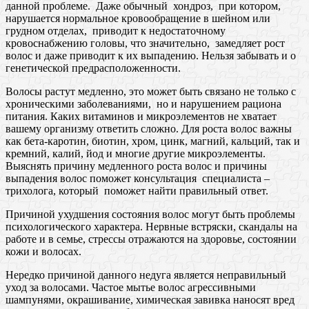
данной проблеме. Даже обычный хондроз, при котором,
нарушается нормальное кровообращение в шейном или
грудном отделах, приводит к недостаточному
кровоснабжению головы, что значительно, замедляет рост
волос и даже приводит к их выпадению. Нельзя забывать и о
генетической предрасположенности.
Волосы растут медленно, это может быть связано не только с
хроническими заболеваниями, но и нарушением рациона
питания. Каких витаминов и микроэлементов не хватает
вашему организму ответить сложно. Для роста волос важны
как бета-каротин, биотин, хром, цинк, магний, кальций, так и
кремний, калий, йод и многие другие микроэлементы.
Выяснять причину медленного роста волос и причины
выпадения волос поможет консультация специалиста –
трихолога, который поможет найти правильный ответ.
Причиной ухудшения состояния волос могут быть проблемы
психологического характера. Нервные встряски, скандалы на
работе и в семье, стрессы отражаются на здоровье, состоянии
кожи и волосах.
Нередко причиной данного недуга является неправильный
уход за волосами. Частое мытье волос агрессивными
шампунями, окрашивание, химическая завивка наносят вред