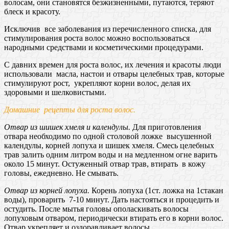
волосам, они становятся безжизненными, путаются, теряют
блеск и красоту.
Исключив все заболевания из перечисленного списка, для
стимулирования роста волос можно воспользоваться
народными средствами и косметическими процедурами.
С давних времен для роста волос, их лечения и красоты люди
использовали масла, настои и отвары целебных трав, которые
стимулируют рост, укрепляют корни волос, делая их
здоровыми и шелковистыми.
Домашние рецепты для роста волос.
Отвар из шишек хмеля и календулы.
Для приготовления
отвара необходимо по одной столовой ложке высушенной
календулы, корней лопуха и шишек хмеля. Смесь целебных
трав залить одним литром воды и на медленном огне варить
около 15 минут. Остуженный отвар трав, втирать в кожу
головы, ежедневно. Не смывать.
Отвар из корней лопуха.
Корень лопуха (1ст. ложка на 1стакан
воды), проварить 7-10 минут. Дать настояться и процедить и
остудить. После мытья головы ополаскивать волосы
лопуховым отваром, периодически втирать его в корни волос.
Отвар укрепляет и оздоравливает волосы.