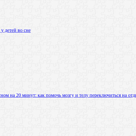
 у детей во сне
сном на 20 минут: как помочь мозгу и телу переключиться на от