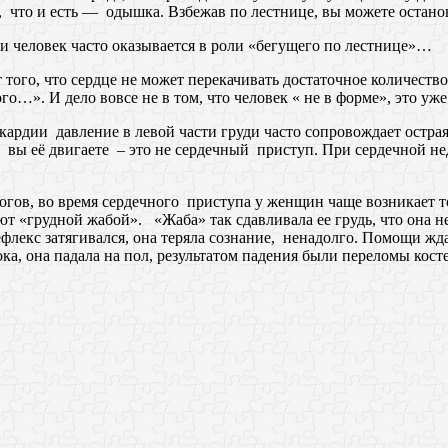
, что и есть — одышка. Взбежав по лестнице, вы можете остано
 и человек часто оказывается в роли «бегущего по лестнице»…
 того, что сердце не может перекачивать достаточное количество
го…». И дело вовсе не в том, что человек « не в форме», это уж
ардии давление в левой части груди часто сопровождает острая 
да вы её двигаете – это не сердечный приступ. При сердечной нед
огов, во время сердечного приступа у женщин чаще возникает 
 «грудной жабой». «Жаба» так сдавливала ее грудь, что она не
флекс затягивался, она теряла сознание, ненадолго. Помощи жд
орока, она падала на пол, результатом падения были переломы к