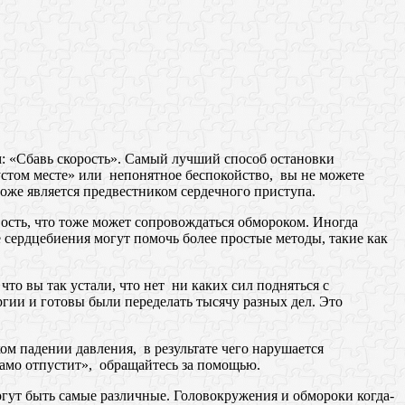
м: «Сбавь скорость». Самый лучший способ остановки
пустом месте» или непонятное беспокойство, вы не можете
 тоже является предвестником сердечного приступа.
вость, что тоже может сопровождаться обмороком. Иногда
 сердцебиения могут помочь более простые методы, такие как
что вы так устали, что нет ни каких сил подняться с
ргии и готовы были переделать тысячу разных дел. Это
ком падении давления, в результате чего нарушается
само отпустит», обращайтесь за помощью.
огут быть самые различные. Головокружения и обмороки когда-