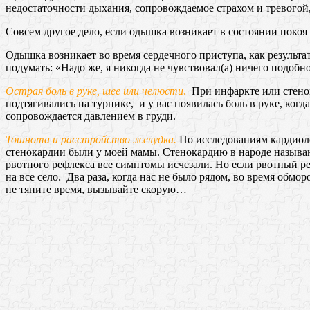
недостаточности дыхания, сопровождаемое страхом и тревогой
Совсем другое дело, если одышка возникает в состоянии покоя
Одышка возникает во время сердечного приступа, как результат
подумать: «Надо же, я никогда не чувствовал(а) ничего подобно
Острая боль в руке, шее или челюсти
.
При инфаркте или стенок
подтягивались на турнике, и у вас появилась боль в руке, ког
сопровождается давлением в груди.
Тошнота и расстройство желудка.
По исследованиям кардиол
стенокардии были у моей мамы. Стенокардию в народе называют
рвотного рефлекса все симптомы исчезали. Но если рвотный ре
на все село. Два раза, когда нас не было рядом, во время обм
не тяните время, вызывайте скорую…