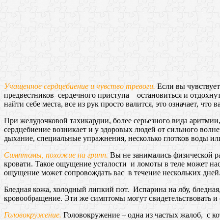
Учащенное сердцебиение
и чувство тревоги.
Если вы чувствует
предвестников сердечного приступа – остановиться и отдохнут
найти себе места, все из рук просто валится, это означает, чт
При желудочковой тахикардии, более серьезного вида аритмии,
сердцебиение возникает и у здоровых людей от сильного волне
дыхание, специальные упражнения, несколько глотков воды ил
Симптомы, похожие на грипп.
Вы не занимались физической раб
кровати. Такое ощущение усталости и ломоты в теле может нас
ощущение может сопровождать вас в течение нескольких дней
Бледная кожа, холодный липкий пот. Испарина на лбу, бледная,
кровообращение. Эти же симптомы могут свидетельствовать и о
Головокружение.
Головокружение – одна из частых жалоб, с к