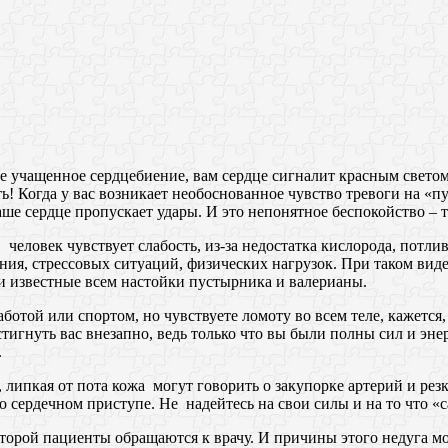
е учащенное сердцебиение, вам сердце сигналит красным свето
ь! Когда у вас возникает необоснованное чувство тревоги на «
о ваше сердце пропускает удары. И это непонятное беспокойство –
 человек чувствует слабость, из-за недостатка кислорода, потли
ния, стрессовых ситуаций, физических нагрузок. При таком виде
и известные всем настойки пустырника и валерианы.
отой или спортом, но чувствуете ломоту во всем теле, кажется, 
тигнуть вас внезапно, ведь только что вы были полны сил и эне
.
 липкая от пота кожа могут говорить о закупорке артерий и рез
 сердечном приступе. Не надейтесь на свои силы и на то что «
оторой пациенты обращаются к врачу. И причины этого недуга м