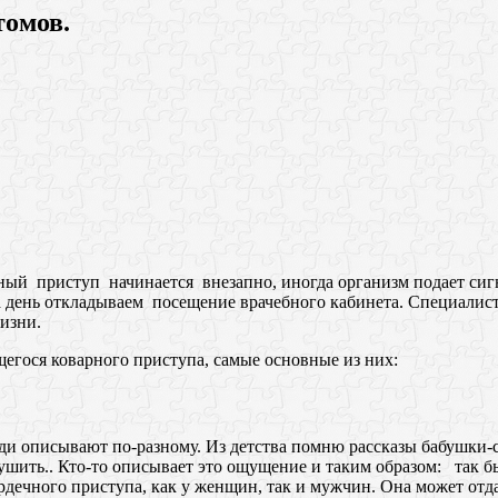
томов.
ый приступ начинается внезапно, иногда организм подает сигн
 на день откладываем посещение врачебного кабинета. Специалис
изни.
гося коварного приступа, самые основные из них:
и описывают по-разному. Из детства помню рассказы бабушки-со
душить.. Кто-то описывает это ощущение и таким образом: так 
чного приступа, как у женщин, так и мужчин. Она может отдават