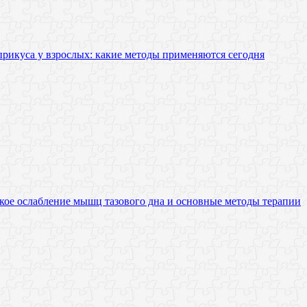
рикуса у взрослых: какие методы применяются сегодня
кое ослабление мышц тазового дна и основные методы терапии