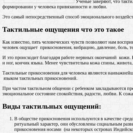
Ученые заверяют, что такт
формировании у человека привязанности и любви.
Это самый непосредственный способ эмоционального воздействи
Тактильные ощущения что это такое
Как известно, пять человеческих чувств позволяют нам воспри
человек ощущает прикосновения, вибрацию, давление, боль, т
И это происходит благодаря работе нервных окончаний кожи. 
и ног, кончик языка. Менее чувствительна кожа спины, живота
Тактильные прикосновения для человека являются наиважнейш
языком тактильных прикосновений.
При частом тактильном общении с ребенком закладываются пре
эмоциональное состояние спокойствия, радости, любви. К сожа
Виды тактильных ощущений:
В обществе прикосновения используются в качестве сред
ритуальный характер, они обусловлены социальным разви
прикосновения носами (на некоторых островах Индийско