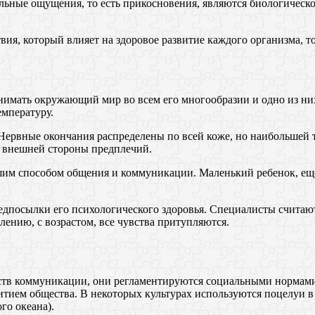
ильные ощущения, то есть прикосновения, являются биологическ
я, который влияет на здоровое развитие каждого организма, тол
нимать окружающий мир во всем его многообразии и одно из них
емпературу.
Нервные окончания распределены по всей коже, но наибольшей 
, внешней стороны предплечий.
им способом общения и коммуникации. Маленький ребенок, еще 
дпосылки его психологического здоровья. Специалисты считают,
лению, с возрастом, все чувства притупляются.
ств коммуникации, они регламентируются социальными нормами,
тием общества. В некоторых культурах используются поцелуи в п
го океана).