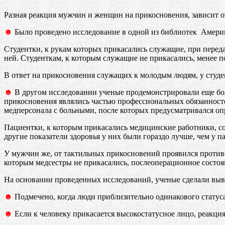
Разная реакция мужчин и женщин на прикосновения, зависит о
☻
Было проведено исследование в одной из библиотек Америки
Студентки, к рукам которых прикасались служащие, при перед
ней. Студенткам, к которым служащие не прикасались, менее 
В ответ на прикосновения служащих к молодым людям, у студ
☻
В другом исследовании ученые продемонстрировали еще бол
прикосновения являлись частью профессиональных обязанносте
медперсонала с больными, после которых предусматривался опр
Пациентки, к которым прикасались медицинские работники, со
другие показатели здоровья у них были гораздо лучше, чем у 
У мужчин же, от тактильных прикосновений проявился противо
которым медсестры не прикасались, послеоперационное состоя
На основании проведенных исследований, ученые сделали выв
☻
Подмечено, когда люди приблизительно одинакового статус
☻
Если к человеку прикасается высокостатусное лицо, реакци