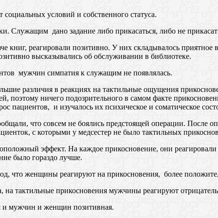
т социальных условий и собственного статуса.
. Служащим дано задание либо прикасаться, либо не прикасать
аче книг, реагировали позитивно. У них складывалось приятное
позитивно высказывались об обслуживании в библиотеке.
ентов мужчин симпатия к служащим не появлялась.
ьшие различия в реакциях на тактильные ощущения прикоснове
й, поэтому ничего подозрительного в самом факте прикосновени
ос пациентов, и изучалось их психическое и соматическое сост
общали, что совсем не боялись предстоящей операции. После о
пациенток, с которыми у медсестер не было тактильных прикосно
положный эффект. На каждое прикосновение, они реагировали н
ние было гораздо лучше.
од, что женщины реагируют на прикосновения, более положите
а, на тактильные прикосновения мужчины реагируют отрицатель
я и мужчин и женщин позитивная.