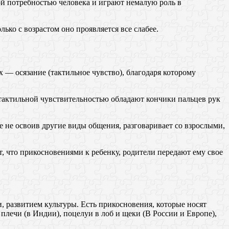
ой потребностью человека и играют немалую роль в
ько с возрастом оно проявляется все слабее.
 — осязание (тактильное чувство), благодаря которому
тактильной чувствительностью обладают кончики пальцев рук
не освоив другие виды общения, разговаривает со взрослыми,
 что прикосновениями к ребенку, родители передают ему свое
 развитием культуры. Есть прикосновения, которые носят
лечи (в Индии), поцелуи в лоб и щеки (В России и Европе),