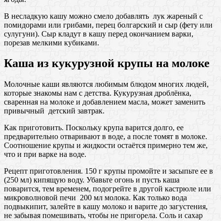
В несладкую кашу можно смело добавлять лук жареный с
помидорами или грибами, перец болгарский и сыр (фету или
сулугуни). Сыр кладут в кашу перед окончанием варки,
порезав мелкими кубиками.
Каша из кукурузной крупы на молоке
Молочные каши являются любимым блюдом многих людей,
которые знакомы нам с детства. Кукурузная дроблёнка,
сваренная на молоке и добавлением масла, может заменить
привычный детский завтрак.
Как приготовить. Поскольку крупа варится долго, ее
предварительно отваривают в воде, а после томят в молоке.
Соотношение крупы и жидкости остаётся примерно тем же,
что и при варке на воде.
Рецепт приготовления. 150 г крупы промойте и засыпьте ее в
(250 мл) кипящую воду. Убавьте огонь и пусть каша
поварится, тем временем, подогрейте в другой кастрюле или
микроволновой печи 200 мл молока. Как только вода
подвыкипит, залейте в кашу молоко и варите до загустения,
не забывая помешивать, чтобы не пригорела. Соль и сахар