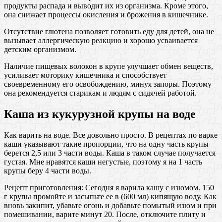
продукты распада и выводит их из организма. Кроме этого,
она снижает процессы окисления и брожения в кишечнике.
Отсутствие глютена позволяет готовить еду для детей, она не
вызывает аллергическую реакцию и хорошо усваивается
детским организмом.
Наличие пищевых волокон в крупе улучшает обмен веществ,
усиливает моторику кишечника и способствует
своевременному его освобождению, минуя запоры. Поэтому
она рекомендуется старикам и людям с сидячей работой.
Каша из кукурузной крупы на воде
Как варить на воде. Все довольно просто. В рецептах по варке
каши указывают такие пропорции, что на одну часть крупы
берется 2,5 или 3 части воды. Каша в таком случае получается
густая. Мне нравятся каши негустые, поэтому я на 1 часть
крупы беру 4 части воды.
Рецепт приготовления: Сегодня я варила кашу с изюмом. 150
г крупы промойте и засыпьте ее в (600 мл) кипящую воду. Как
вновь закипит, убавьте огонь и добавьте помытый изюм и при
помешивании, варите минут 20. После, отключите плиту и