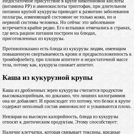
Недостаточное присутствие в крупе никотиновой кислоты
(витамина РР) и аминокислоты триптофан, при длительном
питании крупой кукурузы приводит к развитию заболевания
пеллагры, изменяющей состояние не только кожи, но и
нервной системы человека. Но сейчас это заболевание
встречается крайне редко. Его вспышки отмечались в странах,
где весь рацион питания построен на блюдах,
приготовленных из кукурузы.
Противопоказано есть блюда из кукурузы людям, имеющим
повышенную свертываемость крови и предрасположенность к
тромбофлебиту, при плохом аппетите и недостаточной массе
тела, потому как, кукуруза снижает аппетит.
Каша из кукурузной крупы
Каша из дробленных зерен кукурузы считается продуктом
высококалорийным, но доказано, что лишних килограммов
она не добавляет. И происходит это потому, что белки в крупе
содержат неполный состав аминокислот и усваиваются плохо.
Невзирая на высокую калорийность, блюда из кукурузы
относят к диетическим продуктам. Этому способствует:
Наличие клетчатки, которая связывает токсины, вредные