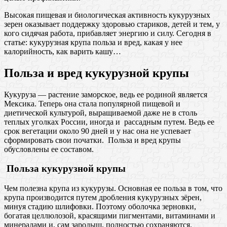
Высокая пищевая и биологическая активность кукурузных
зерен оказывает поддержку здоровью стариков, детей и тем, у
кого сидячая работа, прибавляет энергию и силу. Сегодня в
статье: кукурузная крупа польза и вред, какая у нее
калорийность, как варить кашу…
Польза и вред кукурузной крупы
Кукуруза — растение заморское, ведь ее родиной является
Мексика. Теперь она стала популярной пищевой и
диетической культурой, выращиваемой даже не в столь
теплых уголках России, иногда и рассадным путем. Ведь ее
срок вегетации около 90 дней и у нас она не успевает
сформировать свои початки. Польза и вред крупы
обусловлены ее составом.
Польза кукурузной крупы
Чем полезна крупа из кукурузы. Основная ее польза в том, что
крупа производится путем дробления кукурузных зёрен,
минуя стадию шлифовки. Поэтому оболочка зерновки,
богатая целлюлозой, красящими пигментами, витаминами и
минералами и, сам зародыш, полностью сохраняются.