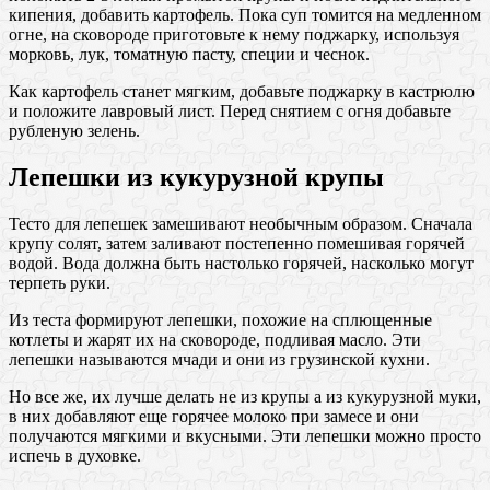
кипения, добавить картофель. Пока суп томится на медленном
огне, на сковороде приготовьте к нему поджарку, используя
морковь, лук, томатную пасту, специи и чеснок.
Как картофель станет мягким, добавьте поджарку в кастрюлю
и положите лавровый лист. Перед снятием с огня добавьте
рубленую зелень.
Лепешки из кукурузной крупы
Тесто для лепешек замешивают необычным образом. Сначала
крупу солят, затем заливают постепенно помешивая горячей
водой. Вода должна быть настолько горячей, насколько могут
терпеть руки.
Из теста формируют лепешки, похожие на сплющенные
котлеты и жарят их на сковороде, подливая масло. Эти
лепешки называются мчади и они из грузинской кухни.
Но все же, их лучше делать не из крупы а из кукурузной муки,
в них добавляют еще горячее молоко при замесе и они
получаются мягкими и вкусными. Эти лепешки можно просто
испечь в духовке.