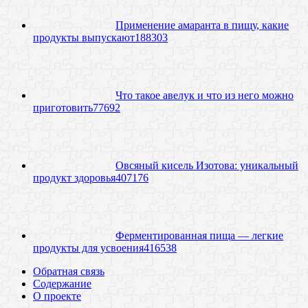
Применение амаранта в пищу, какие
продукты выпускают
18
8303
Что такое авелук и что из него можно
приготовить
7
7692
Овсяный кисель Изотова: уникальный
продукт здоровья
40
7176
Ферментированная пища — легкие
продукты для усвоения
41
6538
Обратная связь
Содержание
О проекте