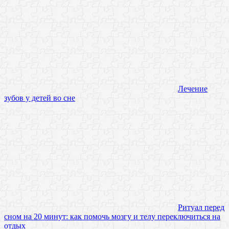
Лечение
зубов у детей во сне
Ритуал перед
сном на 20 минут: как помочь мозгу и телу переключиться на
отдых