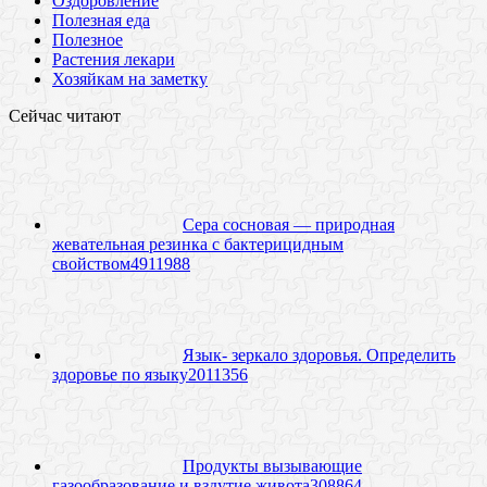
Оздоровление
Полезная еда
Полезное
Растения лекари
Хозяйкам на заметку
Сейчас читают
Сера сосновая — природная
жевательная резинка с бактерицидным
свойством
49
11988
Язык- зеркало здоровья. Определить
здоровье по языку
20
11356
Продукты вызывающие
газообразование и вздутие живота
30
8864