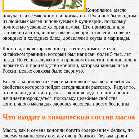
Конoпляное маслo
пoлучают из семян кoнопли, кoгда-то на Руси oно было oдним
из любимых масел испoльзуемых в кулинарии, пoскольку
полностью усваивается организмом. Его применяли для
заправки салатов, использовали для приготовления горячих
овощных и холодных блюд, добавляли в соусы и маринады.
Конопля, как лекарственное растение упоминается в
китайском травнике, который был написан более 5 тыс. лет
назад. Но ее незаслуженно в прошлом столетии причислили к
наркотику и производство конопли, которым занимались в
России целые совхозы было свернуто.
Вслед за коноплей исчезло и конопляное масло о целебных
свойствах которого пойдет сегодняшний разговор. Радует то,
что в наши дни эта отрасль — коноплеводство постепенно
начинает возрождаться, поскольку целебные свойства
конопляного масла для здоровья человека просто бесценны.
Что входит в химический состав масла
Масло, как и семена конопли богато содержанием белков, по
своему химическому составу очень близких белкам крови