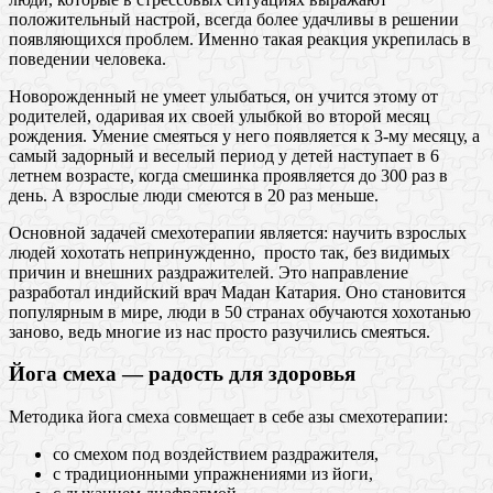
положительный настрой, всегда более удачливы в решении
появляющихся проблем. Именно такая реакция укрепилась в
поведении человека.
Новорожденный не умеет улыбаться, он учится этому от
родителей, одаривая их своей улыбкой во второй месяц
рождения. Умение смеяться у него появляется к 3-му месяцу, а
самый задорный и веселый период у детей наступает в 6
летнем возрасте, когда смешинка проявляется до 300 раз в
день. А взрослые люди смеются в 20 раз меньше.
Основной задачей смехотерапии является: научить взрослых
людей хохотать непринужденно, просто так, без видимых
причин и внешних раздражителей. Это направление
разработал индийский врач Мадан Катария. Оно становится
популярным в мире, люди в 50 странах обучаются хохотанью
заново, ведь многие из нас просто разучились смеяться.
Йога смеха — радость для здоровья
Методика йога смеха совмещает в себе азы смехотерапии:
со смехом под воздействием раздражителя,
с традиционными упражнениями из йоги,