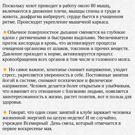
Поскольку хохот приводит в работу около 80 мышц,
включаются в движение плечи, мышцы спины и груди и
живота, диафрагма вибрирует, сердце бьется в учащенном
ритме. Происходит укрепление мышечной каркаса.
☻
Обычное поверхностное дыхание сменяется на глубокие
вдохи с ритмичными и быстрыми выдохами. Увеличивается
приток кислорода в кровь, что активизирует процессы
очищения организма от шлаков, токсинов и прочих веществ.
Давление приходит к норме, активизируется процесс
кровообращения всех органов в том числе и головного мозга.
☻
Но самое важное, хохотанье снимает напряжение, уходит
стресс, укрепляется уверенность в себе. Постоянные занятия
йогой в системе, снимают психическое и физическое
напряжение. Человек делается более открытым и улыбчивым,
что изменяет его отношение с близкими людьми, появляется
заинтересованность к жизни, растет позитив, вот и польза для
здоровья.
☻
Говорят, что один сеанс занятий в клубе заряжает человека
жизненной энергией на целую неделю! И не случайно,
учрежден Всемирный День смеха, который отмечается в
первое воскресенье мая.