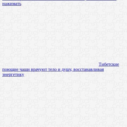
нажимать
Тибетские
поющие чаши врачуют тело и душу, восстанавливая
энергетику