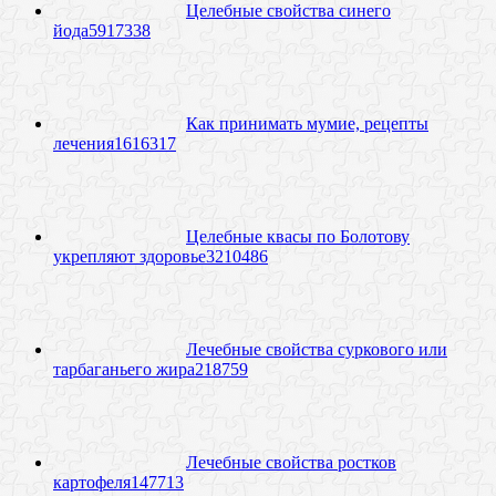
Целебные свойства синего
йода
59
17338
Как принимать мумие, рецепты
лечения
16
16317
Целебные квасы по Болотову
укрепляют здоровье
32
10486
Лечебные свойства суркового или
тарбаганьего жира
21
8759
Лечебные свойства ростков
картофеля
14
7713