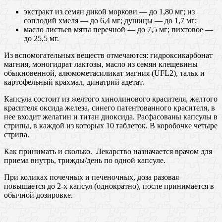
экстракт из семян дикой моркови — до 1,80 мг; из
соплодий хмеля — до 6,4 мг; душицы — до 1,7 мг;
масло листьев мяты перечной — до 7,5 мг; пихтовое —
до 25,5 мг.
Из вспомогательных веществ отмечаются: гидроксикарбонат
магния, моногидрат лактозы, масло из семян клещевины
обыкновенной, алюмометасиликат магния (UFL2), тальк и
картофельный крахмал, динатрий адетат.
Капсула состоит из желтого хинолинового красителя, желтого
красителя оксида железа, синего патентованного красителя, в
нее входит желатин и титан диоксида. Расфасованы капсулы в
стрипы, в каждой из которых 10 таблеток. В коробочке четыре
стрипа.
Как принимать и сколько. Лекарство назначается врачом для
приема внутрь, трижды/день по одной капсуле.
При коликах почечных и печеночных, доза разовая
повышается до 2-х капсул (однократно), после принимается в
обычной дозировке.