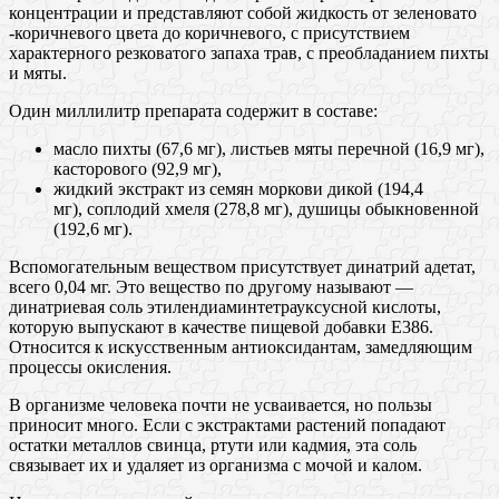
концентрации и представляют собой жидкость от зеленовато
-коричневого цвета до коричневого, с присутствием
характерного резковатого запаха трав, с преобладанием пихты
и мяты.
Один миллилитр препарата содержит в составе:
масло пихты (67,6 мг), листьев мяты перечной (16,9 мг),
касторового (92,9 мг),
жидкий экстракт из семян моркови дикой (194,4
мг), соплодий хмеля (278,8 мг), душицы обыкновенной
(192,6 мг).
Вспомогательным веществом присутствует динатрий адетат,
всего 0,04 мг. Это вещество по другому называют —
динатриевая соль этилендиаминтетрауксусной кислоты,
которую выпускают в качестве пищевой добавки Е386.
Относится к искусственным антиоксидантам, замедляющим
процессы окисления.
В организме человека почти не усваивается, но пользы
приносит много. Если с экстрактами растений попадают
остатки металлов свинца, ртути или кадмия, эта соль
связывает их и удаляет из организма с мочой и калом.