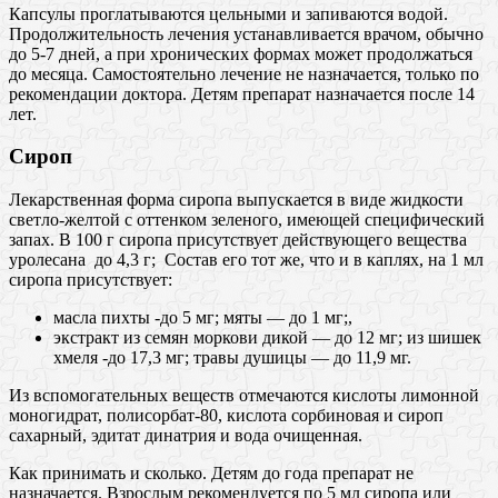
Капсулы проглатываются цельными и запиваются водой.
Продолжительность лечения устанавливается врачом, обычно
до 5-7 дней, а при хронических формах может продолжаться
до месяца. Самостоятельно лечение не назначается, только по
рекомендации доктора. Детям препарат назначается после 14
лет.
Сироп
Лекарственная форма сиропа выпускается в виде жидкости
светло-желтой с оттенком зеленого, имеющей специфический
запах. В 100 г сиропа присутствует действующего вещества
уролесана до 4,3 г; Состав его тот же, что и в каплях, на 1 мл
сиропа присутствует:
масла пихты -до 5 мг; мяты — до 1 мг;,
экстракт из семян моркови дикой — до 12 мг; из шишек
хмеля -до 17,3 мг; травы душицы — до 11,9 мг.
Из вспомогательных веществ отмечаются кислоты лимонной
моногидрат, полисорбат-80, кислота сорбиновая и сироп
сахарный, эдитат динатрия и вода очищенная.
Как принимать и сколько. Детям до года препарат не
назначается. Взрослым рекомендуется по 5 мл сиропа или