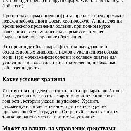
Им подойдет препарат в других формах: капли или капсулы
(таблетки).
При острых формах пиелонефрита, препарат предупреждает
переход заболевания в форму хроническую. А при лечении
хронического проявления болезни, при полном курсе
излечения наступает длительная ремиссия и менее
выраженные последующие обострения.
Это происходит благодаря эффективному удалению
болезнетворных микроорганизмов с увеличением объема
мочи. При мочекаменной болезни и солевом диатезе для
усиленного вывода солей кислоты мочевой, необходимо
соблюдение диеты.
Какие условия хранения
Инструкция определяет срок годности препарата до 2-х лет.
Не следует использовать лекарство по истечению срока
годности, который указан на упаковке. Хранить
рекомендуется в месте темном, при температуре, не
превышающей +15 градусов. Открытый флакон хранится
только до одного месяца, при тех же условиях.
Может ли влиять на управление средствами