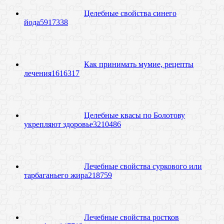
Целебные свойства синего
йода
59
17338
Как принимать мумие, рецепты
лечения
16
16317
Целебные квасы по Болотову
укрепляют здоровье
32
10486
Лечебные свойства суркового или
тарбаганьего жира
21
8759
Лечебные свойства ростков