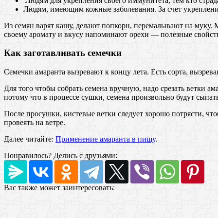
Людям для укрепления своего иммунитета, тем кто стра
Людям, имеющим кожные заболевания. За счет укреплени
Из семян варят кашу, делают попкорн, перемалывают на муку. 
своему аромату и вкусу напоминают орехи — полезные свойств
Как заготавливать семечки
Семечки амаранта вызревают к концу лета. Есть сорта, вызрева
Для того чтобы собрать семена вручную, надо срезать ветки а
потому что в процессе сушки, семена произвольно будут сыпать
После просушки, кистевые ветки следует хорошо потрясти, чт
провеять на ветре.
Далее читайте:
Применение амаранта в пищу
.
Понравилось? Делись с друзьями:
Вас также может заинтересовать: