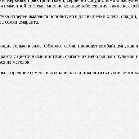
дает нервными расстройствами, сердечно-сосудистыми и желуд
я иммунной системы многие кожные заболевания, такие как нейр
Мука из зерен амаранта используется для выпечки хлеба, оладий
а семян амаранта.
ющие только к зиме. Обмолот семян проводят комбайнами, как и 
маранта с цветочными кистями, связать их небольшими пучками и
ся из метелок.
обы созревшие семена высыпались или поколотить сухие ветки 