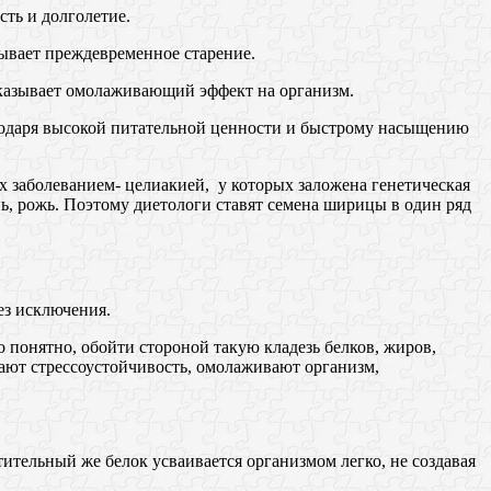
сть и долголетие.
зывает преждевременное старение.
казывает омолаживающий эффект на организм.
лагодаря высокой питательной ценности и быстрому насыщению
х заболеванием- целиакией, у которых заложена генетическая
ь, рожь. Поэтому диетологи ставят семена ширицы в один ряд
ез исключения.
 понятно, обойти стороной такую кладезь белков, жиров,
ают стрессоустойчивость, омолаживают организм,
ительный же белок усваивается организмом легко, не создавая