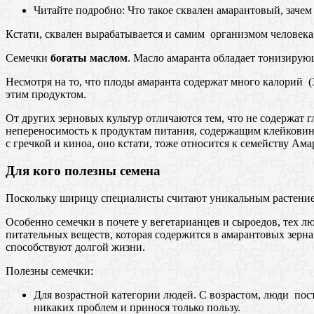
Читайте подробно: Что такое сквален амарантовый, зачем
Кстати, сквален вырабатывается и самим организмом человека,
Семечки
богаты маслом
. Масло амаранта обладает тонизиру
Несмотря на то, что плоды амаранта содержат много калорий 
этим продуктом.
От других зерновых культур отличаются тем, что не содержат 
непереносимость к продуктам питания, содержащим клейковину
с гречкой и киноа, оно кстати, тоже относится к семейству Ам
Для кого полезны семена
Поскольку ширицу специалисты считают уникальным растением,
Особенно семечки в почете у вегетарианцев и сыроедов, тех л
питательных веществ, которая содержится в амарантовых зерн
способствуют долгой жизни.
Полезны семечки:
Для возрастной категории людей. С возрастом, люди пос
никаких проблем и принося только пользу.