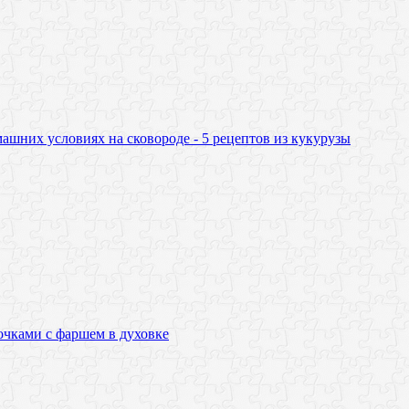
ашних условиях на сковороде - 5 рецептов из кукурузы
очками с фаршем в духовке