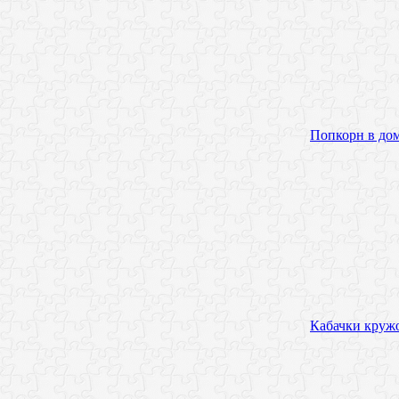
Попкорн в дом
Кабачки круж