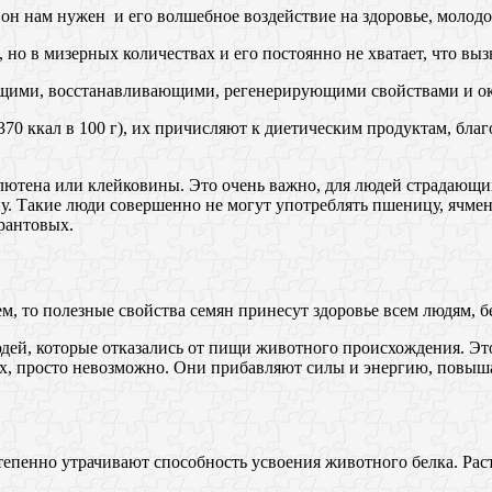
 он нам нужен и его волшебное воздействие на здоровье, молодо
 но в мизерных количествах и его постоянно не хватает, что вы
ющими, восстанавливающими, регенерирующими свойствами и о
(370 ккал в 100 г), их причисляют к диетическим продуктам, б
глютена или клейковины. Это очень важно, для людей страдающи
. Такие люди совершенно не могут употреблять пшеницу, ячмен
арантовых.
 то полезные свойства семян принесут здоровье всем людям, б
юдей, которые отказались от пищи животного происхождения. Это
ах, просто невозможно. Они прибавляют силы и энергию, повыш
тепенно утрачивают способность усвоения животного белка. Раст