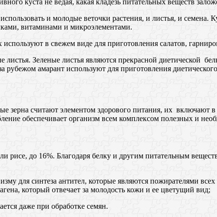
ивного куста не ведая, какая кладезь питательных веществ залож
использовать и молодые веточки растения, и листья, и семена. 
лками, витаминами и микроэлементами.
используют в свежем виде для приготовления салатов, гарниров
истья. Зеленые листья являются прекрасной диетической белко
за рубежом амарант используют для приготовления диетического
ые зерна считают элементом здорового питания, их включают в
ление обеспечивает организм всем комплексом полезных и необ
 или рисе, до 16%. Благодаря белку и другим питательным вещес
изму для синтеза антител, которые являются пожирателями всех
агена, который отвечает за молодость кожи и ее цветущий вид;
ется даже при обработке семян.