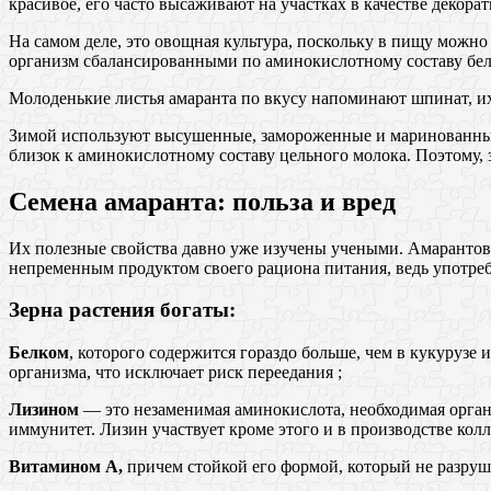
красивое, его часто высаживают на участках в качестве декорат
На самом деле, это овощная культура, поскольку в пищу можно 
организм сбалансированными по аминокислотному составу бе
Молоденькие листья амаранта по вкусу напоминают шпинат, их 
Зимой используют высушенные, замороженные и маринованные л
близок к аминокислотному составу цельного молока. Поэтому, 
Семена амаранта: польза и вред
Их полезные свойства давно уже изучены учеными. Амарантов
непременным продуктом своего рациона питания, ведь употреб
Зерна растения богаты:
Белком
, которого содержится гораздо больше, чем в кукурузе
организма, что исключает риск переедания ;
Лизином
— это незаменимая аминокислота, необходимая орган
иммунитет. Лизин участвует кроме этого и в производстве колл
Витамином А,
причем стойкой его формой, который не разруша