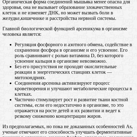
Органическая форма соединений мышьяка менее опасна для
здоровья, она не вызывает образование злокачественных
клеток и не изменяет ДНК, но может вызвать боли в
желудке,кишечнике и расстройства нервной системы.
Главной биологической функцией арсеникума в организме
человека является:
Регуляция фосфорного и азотного обмена, содействие в
сохранении фосфора в организме и его усвоение. Его
роль сравнивают с ролью витамина D, без которого
усвоение кальция в организме невозможно.
Без его присутствия не проходят окислительные
реакции в энергетических станциях клеток —
митохондриях.
Соединения арсеника активизируют процесс
кроветворения и улучшают метаболические процессы в
клетках.
Частично стимулирует рост и развитие ткани костной
системы, если его недостаточно в организме, то это
отражается на росте детей и их развитии и ведет к
резкому снижению концентрации жиров.
Из предполагаемых, но пока не доказанных особенностей As,
ученые отмечают его способность улучшать ферментативные