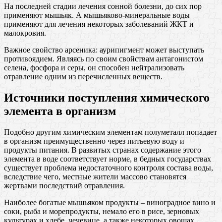
На последней стадии лечения сонной болезни, до сих пор
применяют мышьяк. А мышьяково-минеральные воды
применяют для лечения некоторых заболеваний ЖКТ и
малокровия.
Важное свойство арсеника: аурипигмент может выступать
противоядием. Являясь по своим свойствам антагонистом
селена, фосфора и серы, он способен нейтрализовать
отравление одним из перечисленных веществ.
Источники поступления химического
элемента в организм
Подобно другим химическим элементам полуметалл попадает
в организм преимущественно через питьевую воду и
продукты питания. В развитых странах содержание этого
элемента в воде соответствует норме, в бедных государствах
существует проблема недостаточного контроля состава воды,
вследствие чего, местные жители массово становятся
жертвами последствий отравления.
Наиболее богатые мышьяком продукты – виноградное вино и
соки, рыба и морепродукты, немало его в рисе, зерновых
культурах и хлебе, чечевице, а также некоторых овощах