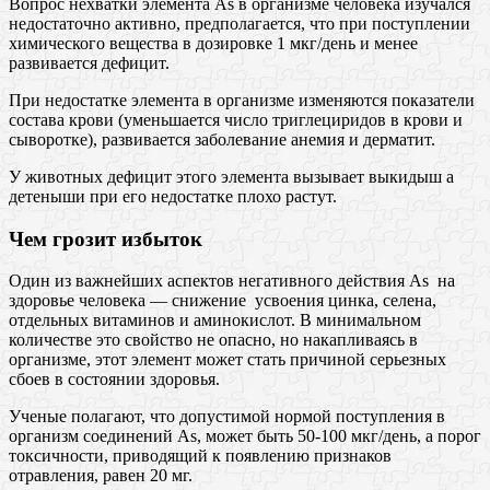
Вопрос нехватки элемента As в организме человека изучался
недостаточно активно, предполагается, что при поступлении
химического вещества в дозировке 1 мкг/день и менее
развивается дефицит.
При недостатке элемента в организме изменяются показатели
состава крови (уменьшается число триглециридов в крови и
сыворотке), развивается заболевание анемия и дерматит.
У животных дефицит этого элемента вызывает выкидыш а
детеныши при его недостатке плохо растут.
Чем грозит избыток
Один из важнейших аспектов негативного действия As на
здоровье человека — снижение усвоения цинка, селена,
отдельных витаминов и аминокислот. В минимальном
количестве это свойство не опасно, но накапливаясь в
организме, этот элемент может стать причиной серьезных
сбоев в состоянии здоровья.
Ученые полагают, что допустимой нормой поступления в
организм соединений As, может быть 50-100 мкг/день, а порог
токсичности, приводящий к появлению признаков
отравления, равен 20 мг.