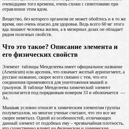
очевидцами того времени, очень схожи с симптомами при
отравлении этим ядом.
Вещество, без которого организм не может обойтись и в то же
время, оно очень опасно для здоровья. Ведь всего 60 мг этого
яда лишают человека жизни, а в мизерных дозах он обладает
рядом полезных свойств.
Что это такое? Описание элемента и
его физических свойств
Элемент таблицы Менделеева имеет официальное название
(Arsenicum) или арсеник, что означает желтый аурипигмент, а
русское название, скорее всего связано с тем, что его
соединения применяются для уничтожения мышей и
грызунов. В таблице Менделеева химический элемент
располагается под порядковым номером 33 и обозначается —
As.
Мышьяк условно относят к химическим элементам группы
полуметаллов, но многие ученые считают, что это все же
скорее неметалл. Одной из особенностей, отличающих
данный элемент от подобных ему – чрезвычайная плотность,
что существенно влияет на физические и химические