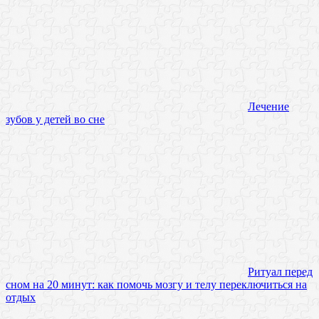
Лечение
зубов у детей во сне
Ритуал перед
сном на 20 минут: как помочь мозгу и телу переключиться на
отдых