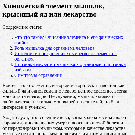
Химический элемент мышьяк,
крысиный яд или лекарство
Содержание статьи
Что это такое? Описание элемента и его физических
свойств
Роль мышьяка для организма человека
Источники поступления химического элемента в
организм
Признаки нехватки мышьяка в организме и признаки
избытка
Симптомы отравления
Вокруг этого элемента, который исторически известен как
сильный яд и одновременно лекарственное средство, всегда
много тайн и загадок. Не случайно, мышьяк вызывал
любопытство не только у знахарей и целителей, но был
интересен и ученым.
Ходят слухи, что в средние века, когда холера косила людей
городами, многие из них умерли вовсе не от этой болезни, а
от передозировки мышьяком, который в качестве лекарства
местные целители назначали людям. Симптомы, описанные