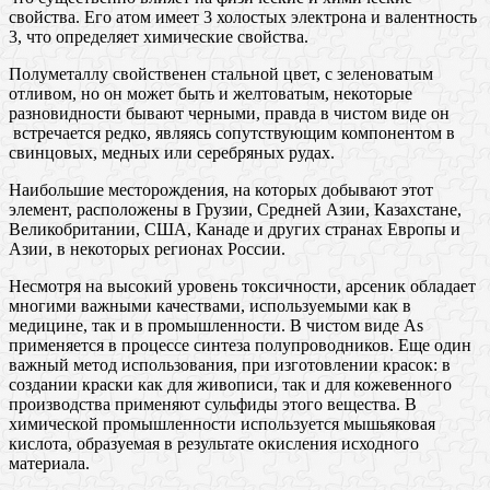
свойства. Его атом имеет 3 холостых электрона и валентность
3, что определяет химические свойства.
Полуметаллу свойственен стальной цвет, с зеленоватым
отливом, но он может быть и желтоватым, некоторые
разновидности бывают черными, правда в чистом виде он
встречается редко, являясь сопутствующим компонентом в
свинцовых, медных или серебряных рудах.
Наибольшие месторождения, на которых добывают этот
элемент, расположены в Грузии, Средней Азии, Казахстане,
Великобритании, США, Канаде и других странах Европы и
Азии, в некоторых регионах России.
Несмотря на высокий уровень токсичности, арсеник обладает
многими важными качествами, используемыми как в
медицине, так и в промышленности. В чистом виде As
применяется в процессе синтеза полупроводников. Еще один
важный метод использования, при изготовлении красок: в
создании краски как для живописи, так и для кожевенного
производства применяют сульфиды этого вещества. В
химической промышленности используется мышьяковая
кислота, образуемая в результате окисления исходного
материала.