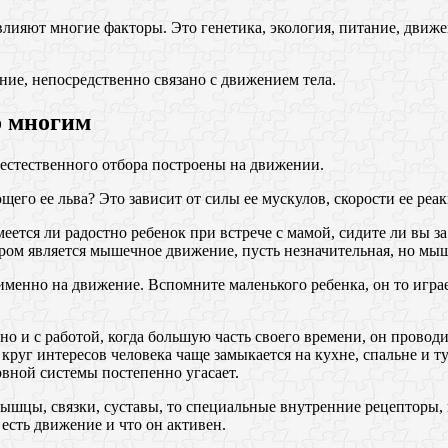
 влияют многие факторы. Это генетика, экология, питание, дви
ие, непосредственно связано с движением тела.
о многим
естественного отбора построены на движении.
его ее льва? Это зависит от силы ее мускулов, скорости ее реак
меется ли радостно ребенок при встрече с мамой, сидите ли вы 
ом является мышечное движение, пусть незначительная, но мыш
я именно на движение. Вспомните маленького ребенка, он то игр
ано и с работой, когда большую часть своего времени, он прово
круг интересов человека чаще замыкается на кухне, спальне и т
вной системы постепенно угасает.
о мышцы, связки, суставы, то специальные внутренние рецепто
 есть движение и что он активен.