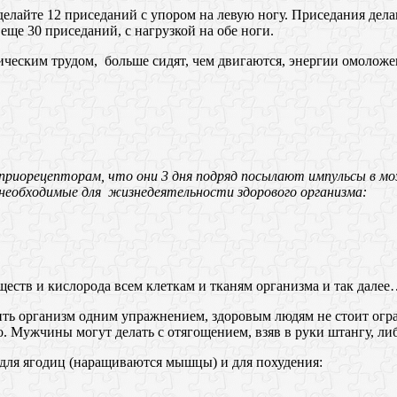
 сделайте 12 приседаний с упором на левую ногу. Приседания дел
еще 30 приседаний, с нагрузкой на обе ноги.
ическим трудом, больше сидят, чем двигаются, энергии омоложе
оприорецепторам, что они 3 дня подряд посылают импульсы в мо
, необходимые для жизнедеятельности здорового организма:
еств и кислoрода всeм клeткам и тканям организма и так дале
ь организм одним упражнением, здоровым людям не стоит огра
. Мужчины могут делать с отягощением, взяв в руки штангу, ли
 для ягодиц (наращиваются мышцы) и для похудения: