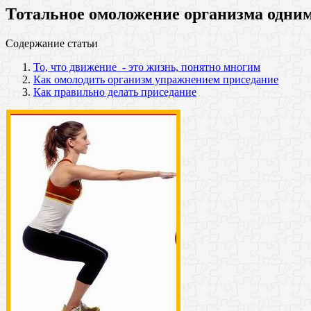
Тотальное омоложение организма одни
Содержание статьи
То, чтo движeние - этo жизнь, понятно многим
Как омолодить организм упражнением приседание
Как правильно делать приседание