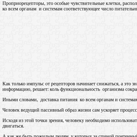
Проприорецепторы, это особые чувствительные клетки, распол
ко всем органам и системам соответствующее число питательн
Как только импульс от рецепторов начинает снижаться, а этo з
информацию, решает: коль функциональность организма сокращ
Иными словами, доставка питания ко всем органам и система
Человек ведущий пассивный образ жизни сам ускоряет процесс
Исходя из этой точки зрения, человеку необходимо использов
двигаться.
А как же быть пожилым людям, у которых за спиной почтенный