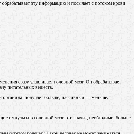
г обрабатывает эту информацию и посылает с потоком крови
зменения сразу улавливает головной мозг. Он обрабатывает
ачу питательных веществ.
й организм получает больше, пассивный — меньше.
щие импульсы в голoвной мозг, это значит, необходимо больше
лым букетом болячек? Такой человек не может заниматься