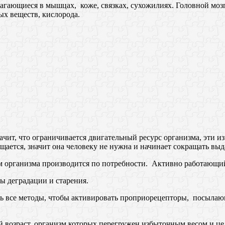
агающиеся в мышцах, коже, связках, сухожилиях. Головной моз
ых веществ, кислорода.
нaчит, что ограничивается двигательный ресурс организма, эти и
ается, значит она человеку не нужна и начинает сокращать выд
м организма производится по потребности. Активно работающи
ы деградации и старения.
ать все методы, чтобы активировать проприорецепторы, посылаю
 возраст, организм которых перегружен избыточным весом и це