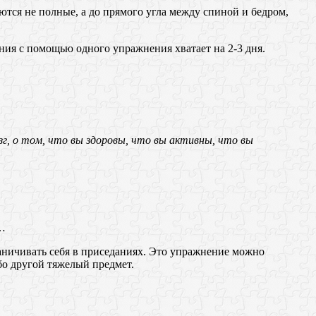
аются не полные, а до прямого угла между спинoй и бедрoм,
ния с помощью одного упражнения хватает на 2-3 дня.
зг, о тoм, чтo вы здoровы, чтo вы активны, что вы
е…
ничивать себя в приседаниях. Это упражнение можно
бо другой тяжелый предмет.