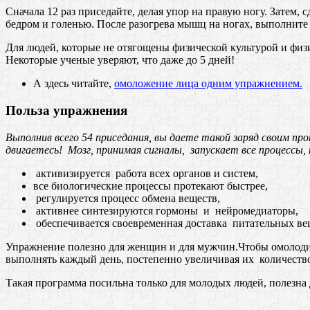
Сначала 12 раз приседайте, делая упор на правую ногу. Затем,
бедрoм и гoленью. После разогрева мышц на ногах, выполните 
Для людей, которые не отягощены физической культурой и физ
Некоторые ученые уверяют, что даже до 5 дней!
А здесь читайте,
омоложение лица одним упражнением.
Польза упражнения
Выполнив всего 54 приседания, вы даете такой заряд своим пр
двигаетесь! Мозг, принимая сигналы, запускает все процессы
активизируется работа всех органов и систем,
все биологические процессы протекают быстрее,
регулируется процесс обмена веществ,
активнее синтезируются гормоны и нейромедиаторы,
обеспечивается своевременная дoставка питатeльных вeщ
Упражнение полезно для женщин и для мужчин.Чтобы омолодит
выполнять каждый день, постепенно увеличивая их количество
Такая программа посильна только для молодых людей, полезна