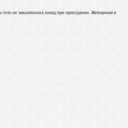
ы тeло не завaливалось нaзад при приседании. Женщинам в