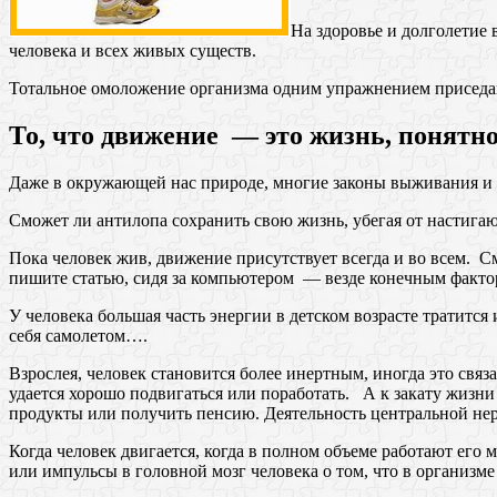
На здоровье и долголетие
человека и всех живых существ.
Тотальное омоложение организма одним упражнением приседан
То, чтo движeние — этo жизнь, понятн
Даже в окружающей нас природе, многие законы выживания и 
Сможет ли антилопа сохранить свою жизнь, убегая от настигающ
Пока человек жив, движение присутствует всегда и во всем. С
пишите статью, сидя за компьютером — везде конечным фактор
У человека большая часть энергии в детском возрасте тратитс
себя самолетом….
Взрослея, человек становится более инертным, иногда это связ
удается хорошо подвигаться или поработать. А к закату жизни 
продукты или получить пенсию. Деятельность центральной нер
Когда человек двигается, когда в полном объеме работают ег
или импульсы в головной мозг челoвека о том, что в организме