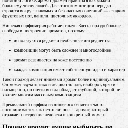
понятной логике: аромат должен нравиться как можно
большему числу людей. Для этого композиции нередко
строятся вокруг знакомых и безопасных сочетаний — сладких
фруктовых нот, ванили, цветочных аккордов.
Нишевая парфюмерия работает иначе. Здесь гораздо больше
свободы в построении ароматов, поэтому:
используются редкие и необычные ингредиенты
композиции могут быть сложнее и многослойнее
аромат развивается на коже постепенно
каждая композиция имеет собственную идею и характер
Такой подход делает нишевый аромат более индивидуальным.
Он может звучать тихо и деликатно или, наоборот, ярко и
насыщенно, но почти всегда обладает глубиной, которой не
хватает многим массовым композициям.
Премиальный парфюм из нишевого сегмента часто
воспринимается как нечто личное — аромат, который
отражает настроение человека в конкретный момент.
Почему аромат лучше выбирать по