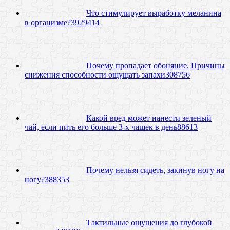
Что стимулирует выработку меланина
в организме?
39
29414
Почему пропадает обоняние. Причины
снижения способности ощущать запахи
30
8756
Какой вред может нанести зеленый
чай, если пить его больше 3-х чашек в день
8
8613
Почему нельзя сидеть, закинув ногу на
ногу?
38
8353
Тактильные ощущения до глубокой